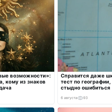
овые возможности»:
Справится даже шк
а, кому из знаков
тест по географии,
дача
стыдно ошибиться
6 августа
93