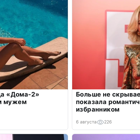
зда «Дома-2»
Больше не скрывае
м мужем
показала романти
избранником
6 августа
226