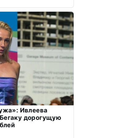
мужа»: Ивлеева
 Бегаку дорогущую
ублей