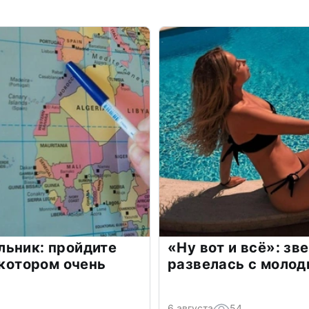
льник: пройдите
«Ну вот и всё»: з
 котором очень
развелась с моло
6 августа
54