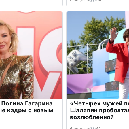
 Полина Гагарина
«Четырех мужей п
ые кадры с новым
Шаляпин проболтал
возлюбленной
6 августа
42