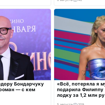
едору Бондарчуку
«Всё, потеряла я 
роман — с кем
подарила Филиппу
лодку за 1,2 млн р
5 августа
209