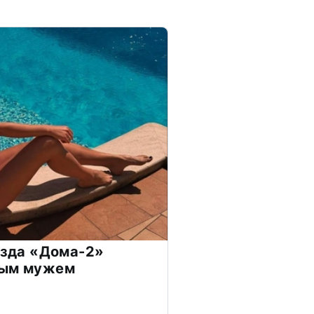
везда «Дома-2»
дым мужем