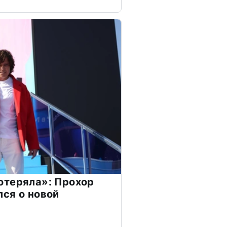
отеряла»: Прохор
ся о новой