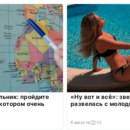
льник: пройдите
«Ну вот и всё»: з
 котором очень
развелась с моло
6 августа
72