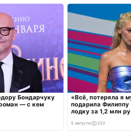
едору Бондарчуку
«Всё, потеряла я 
роман — с кем
подарила Филиппу
лодку за 1,2 млн р
5 августа
233