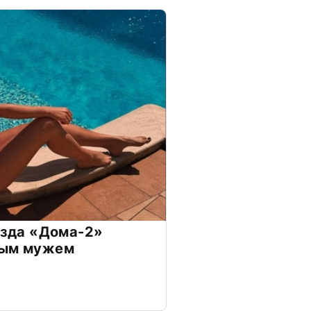
везда «Дома-2»
дым мужем