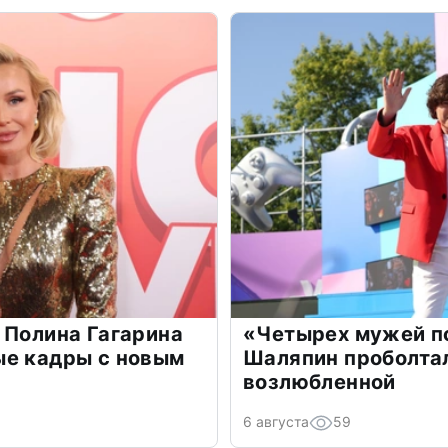
 Полина Гагарина
«Четырех мужей п
ые кадры с новым
Шаляпин проболтал
возлюбленной
6 августа
59