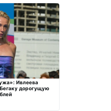
мужа»: Ивлеева
 Бегаку дорогущую
ублей