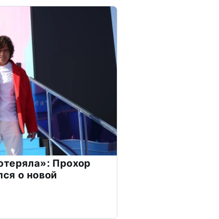
отеряла»: Прохор
ся о новой