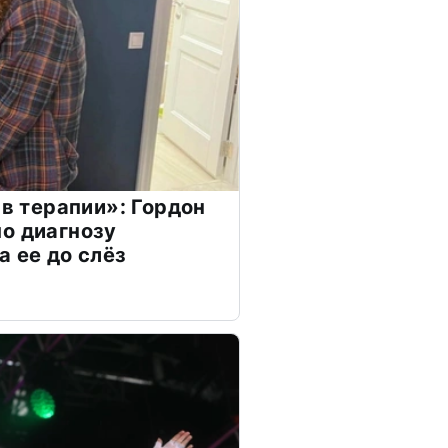
 в терапии»: Гордон
о диагнозу
а ее до слёз