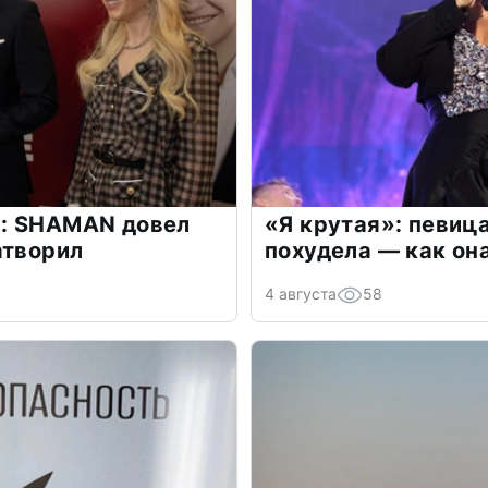
: SHAMAN довел
«Я крутая»: певиц
атворил
похудела — как он
4 августа
58