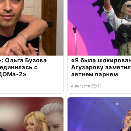
: Ольга Бузова
«Я была шокирова
оединилась с
Агузарову заметил
«ДОМа-2»
летнем парнем
4 августа
71