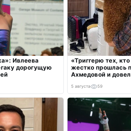
жа»: Ивлеева
«Триггерю тех, кто
егаку дорогущую
жестко прошлась п
лей
Ахмедовой и довел
5 августа
59