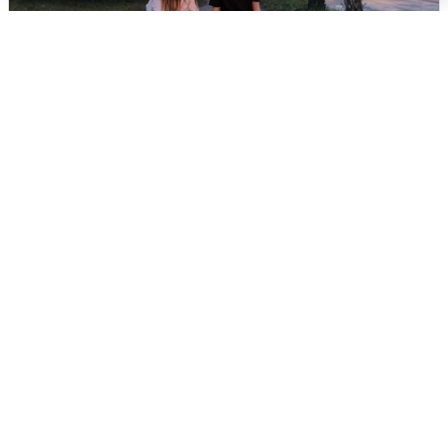
Опубликована карта отключений
воды в Воронеже
6 августа
0