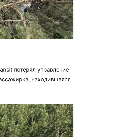
nsit потерял управление
пассажирка, находившаяся