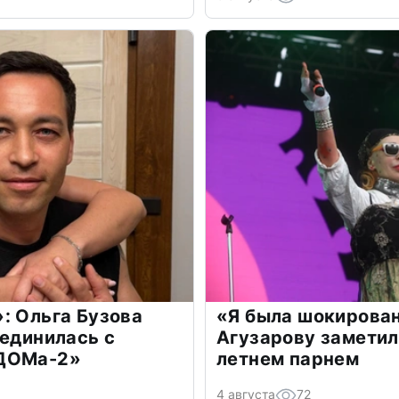
: Ольга Бузова
«Я была шокирова
оединилась с
Агузарову заметил
«ДОМа-2»
летнем парнем
4 августа
72