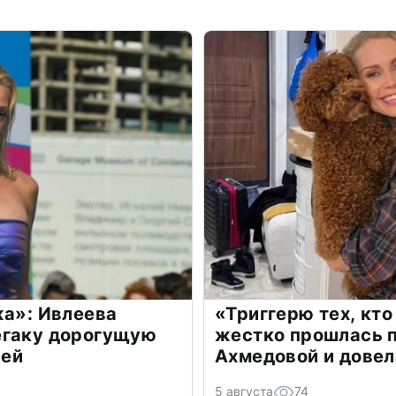
жа»: Ивлеева
«Триггерю тех, кто
егаку дорогущую
жестко прошлась п
лей
Ахмедовой и довел
5 августа
74