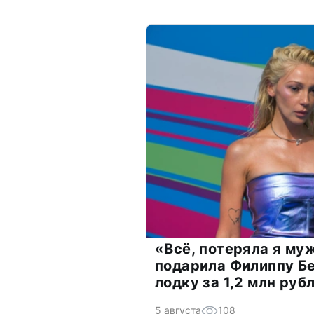
«Всё, потеряла я му
подарила Филиппу Б
лодку за 1,2 млн руб
5 августа
108