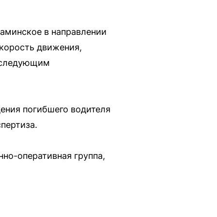
Маминское в направлении
корость движения,
последующим
ения погибшего водителя
спертиза.
нно-оперативная группа,