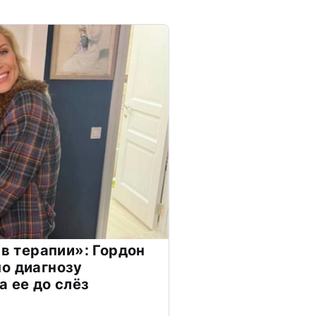
 в терапии»: Гордон
о диагнозу
а ее до слёз