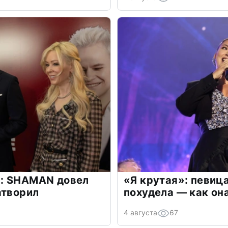
: SHAMAN довел
«Я крутая»: певиц
атворил
похудела — как он
4 августа
67