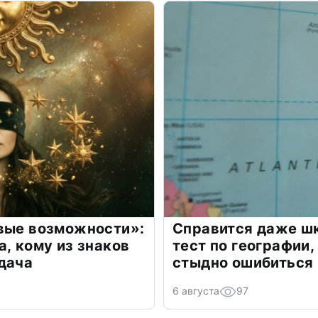
овые возможности»:
Справится даже шк
а, кому из знаков
тест по географии,
дача
стыдно ошибиться
6 августа
97