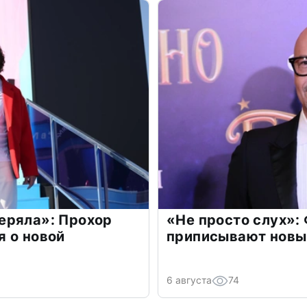
еряла»: Прохор
«Не просто слух»:
 о новой
приписывают новы
6 августа
74