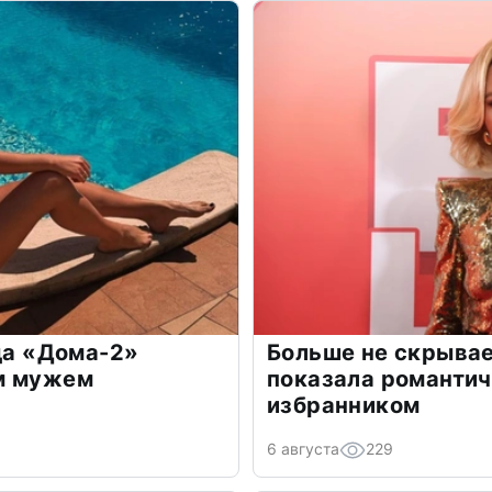
зда «Дома-2»
Больше не скрывае
м мужем
показала романти
избранником
6 августа
229