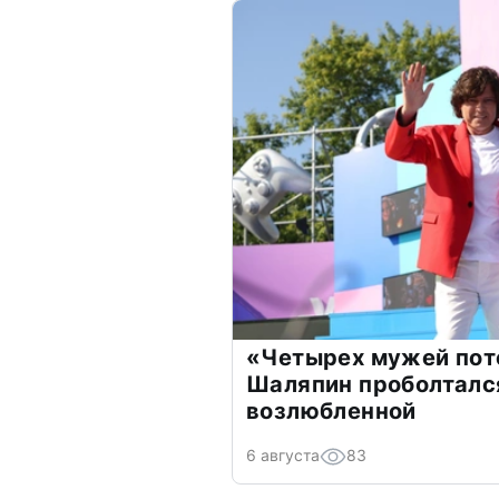
«Четырех мужей пот
Шаляпин проболтался
возлюбленной
6 августа
83