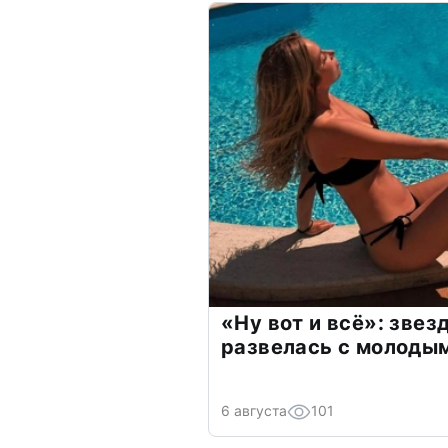
«Ну вот и всё»: зве
развелась с молоды
6 августа
101