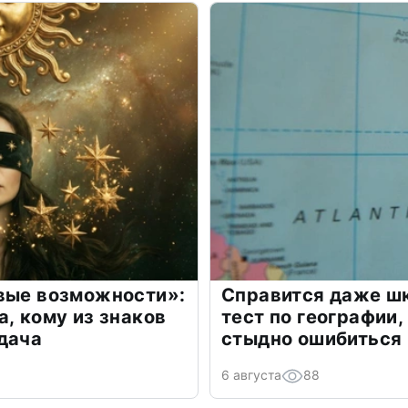
овые возможности»:
Справится даже шк
а, кому из знаков
тест по географии,
дача
стыдно ошибиться
6 августа
88