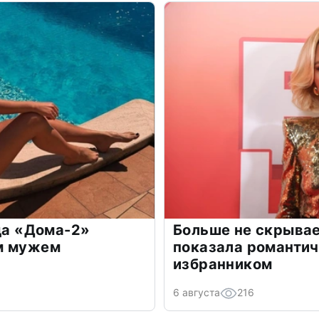
зда «Дома-2»
Больше не скрывае
м мужем
показала романти
избранником
6 августа
216