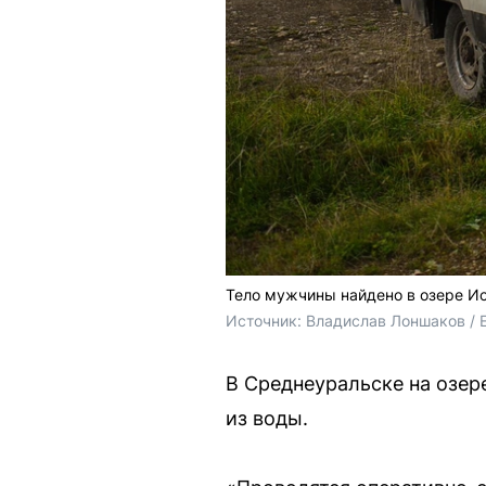
Тело мужчины найдено в озере И
Источник: 
Владислав Лоншаков / E
В Среднеуральске на озер
из воды.