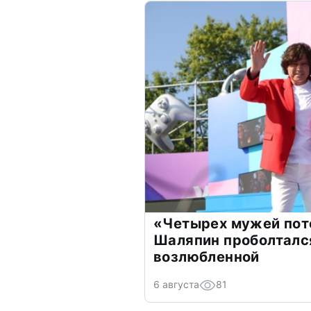
«Четырех мужей пот
Шаляпин проболтался
возлюбленной
6 августа
81