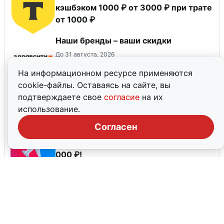
кэшбэком 1000 ₽ от 3000 ₽ при трате
от 1000 ₽
Наши бренды – ваши скидки
До 31 августа, 2026
На информационном ресурсе применяются
cookie-файлы. Оставаясь на сайте, вы
Кешбэк 3% баллами с каждой
подтверждаете свое
согласие
на их
покупки
использование.
До 31 декабря, 2026
Согласен
Ozon Travel — скидка 1 500 ₽ на
первую покупку авиабилетов от 50
000 ₽!
До 31 августа, 2026
Все промокоды