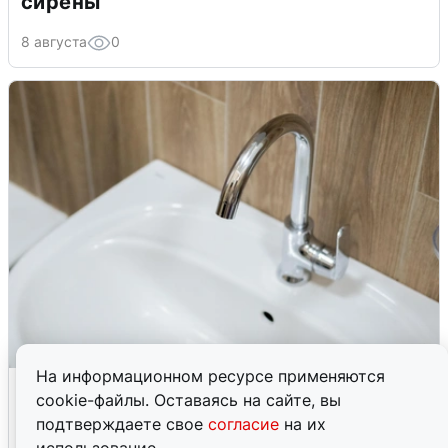
сирены
8 августа
0
На информационном ресурсе применяются
В Архангельске перенесли сроки
cookie-файлы. Оставаясь на сайте, вы
подключения горячей воды
подтверждаете свое
согласие
на их
7 августа
0