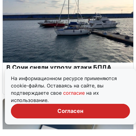
В Сочи сняли угрозу атаки БПЛА,
аэропорт закрыт
На информационном ресурсе применяются
cookie-файлы. Оставаясь на сайте, вы
6 августа
0
подтверждаете свое
согласие
на их
использование.
Согласен