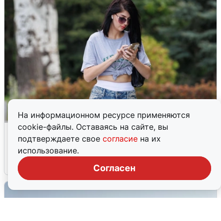
На информационном ресурсе применяются
cookie-файлы. Оставаясь на сайте, вы
Волгоградцы остались без
подтверждаете свое
согласие
на их
мобильного интернета
использование.
6 августа
0
Согласен