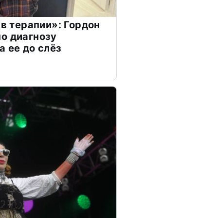
 в терапии»: Гордон
о диагнозу
а ее до слёз