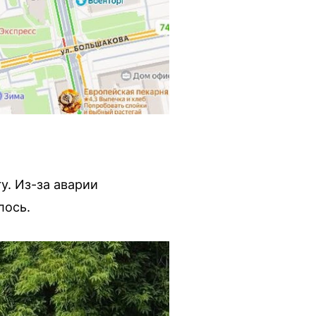
y. Из-за аварии
лось.