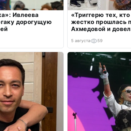
жа»: Ивлеева
«Триггерю тех, кто
егаку дорогущую
жестко прошлась п
лей
Ахмедовой и довел
5 августа
59