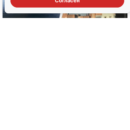
Согласен
Ночная атака БПЛА на Ярославль:
попадания и последствия
6 августа
0