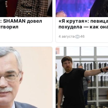
: SHAMAN довел
«Я крутая»: певиц
атворил
похудела — как он
4 августа
46