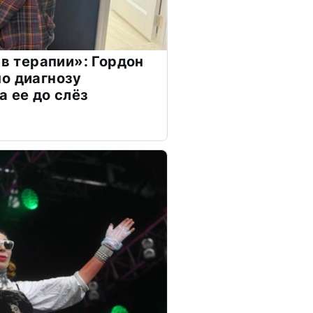
 в терапии»: Гордон
о диагнозу
а ее до слёз