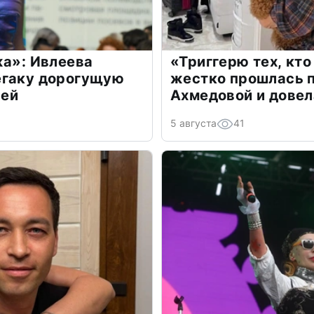
жа»: Ивлеева
«Триггерю тех, кто
егаку дорогущую
жестко прошлась п
лей
Ахмедовой и довел
5 августа
41