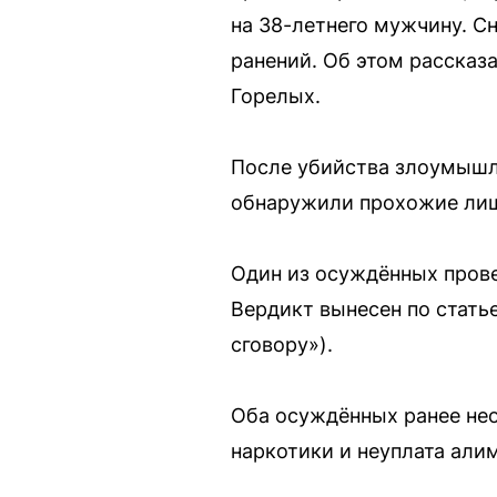
на 38-летнего мужчину. С
ранений. Об этом рассказ
Горелых.
После убийства злоумышле
обнаружили прохожие лиш
Один из осуждённых провед
Вердикт вынесен по стать
сговору»).
Оба осуждённых ранее нео
наркотики и неуплата али