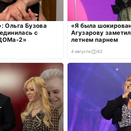
: Ольга Бузова
«Я была шокирова
оединилась с
Агузарову заметил
«ДОМа-2»
летнем парнем
4 августа
62