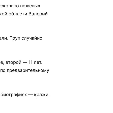
несколько ножевых
кой области Валерий
али. Труп случайно
, второй — 11 лет.
ц по предварительному
х биографиях — кражи,