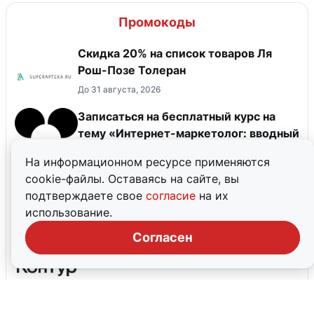
Промокоды
Скидка 20% на список товаров Ля
Рош-Позе Толеран
До 31 августа, 2026
Записаться на бесплатный курс на
тему «Интернет-маркетолог: вводный
курс»
На информационном ресурсе применяются
cookie-файлы. Оставаясь на сайте, вы
Оформить первый заказ со скидкой в
подтверждаете свое
согласие
на их
приложении Пятёрочка
использование.
Согласен
-10% на Контур.Доверенность
До 31 декабря, 2026