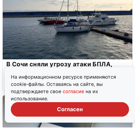
В Сочи сняли угрозу атаки БПЛА,
аэропорт закрыт
На информационном ресурсе применяются
6 августа
0
cookie-файлы. Оставаясь на сайте, вы
подтверждаете свое
согласие
на их
использование.
Согласен