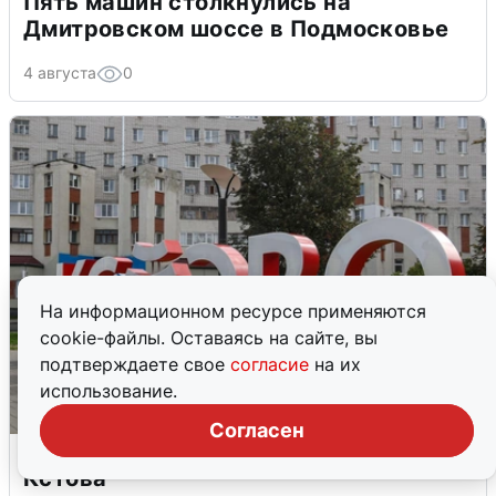
Пять машин столкнулись на
Дмитровском шоссе в Подмосковье
4 августа
0
На информационном ресурсе применяются
cookie-файлы. Оставаясь на сайте, вы
подтверждаете свое
согласие
на их
использование.
Согласен
Грохот в небе разбудил жителей
Кстова