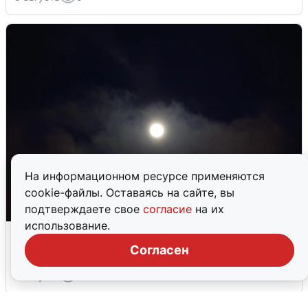
На информационном ресурсе применяются
cookie-файлы. Оставаясь на сайте, вы
подтверждаете свое
согласие
на их
использование.
Взрывы в Воронеже после сигнала
тревоги
Согласен
5 августа
0