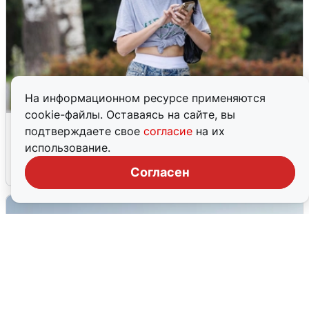
На информационном ресурсе применяются
cookie-файлы. Оставаясь на сайте, вы
Волгоградцы остались без
подтверждаете свое
согласие
на их
мобильного интернета
использование.
6 августа
0
Согласен