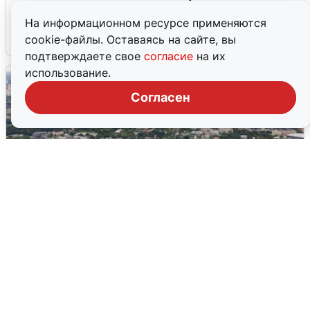
грохоте в Москве
На информационном ресурсе применяются
7 августа
0
cookie-файлы. Оставаясь на сайте, вы
подтверждаете свое
согласие
на их
использование.
Согласен
Москвичи услышали грохот, похожий
на взрыв