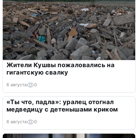
Жители Кушвы пожаловались на
гигантскую свалку
6 августа
0
«Ты что, падла»: уралец отогнал
медведицу с детенышами криком
6 августа
0