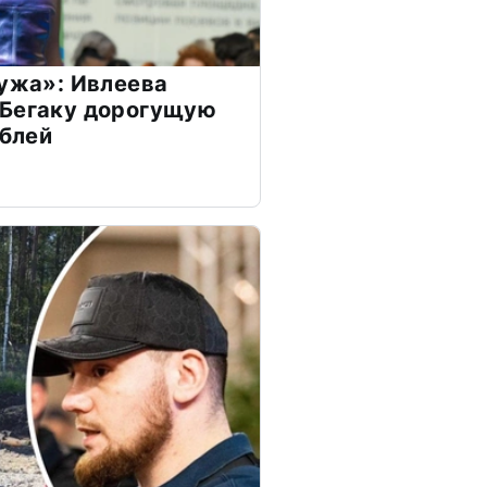
мужа»: Ивлеева
 Бегаку дорогущую
ублей