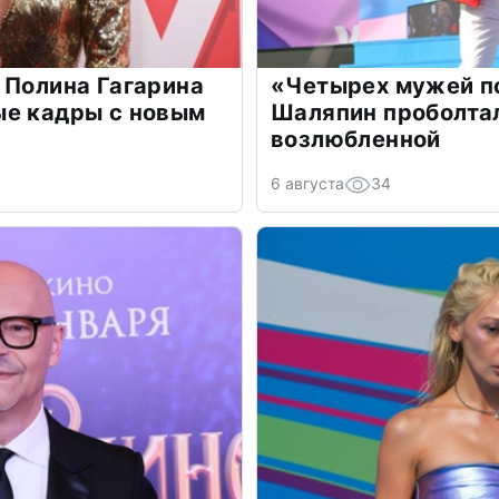
 Полина Гагарина
«Четырех мужей п
ые кадры с новым
Шаляпин проболтал
возлюбленной
6 августа
34