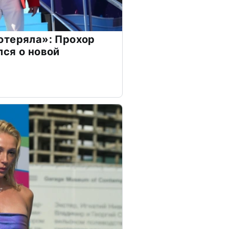
отеряла»: Прохор
ся о новой