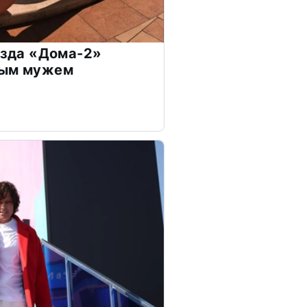
везда «Дома-2»
дым мужем