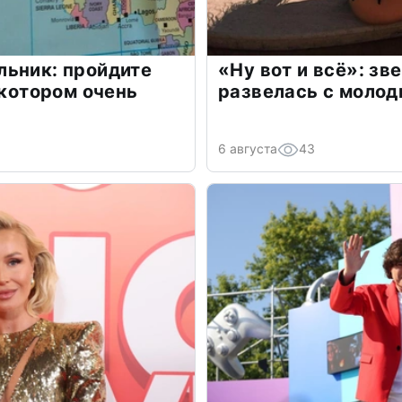
льник: пройдите
«Ну вот и всё»: з
 котором очень
развелась с моло
6 августа
43