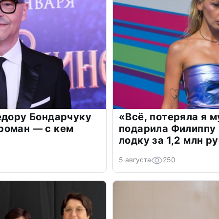
едору Бондарчуку
«Всё, потеряла я 
роман — с кем
подарила Филиппу
лодку за 1,2 млн р
5 августа
250