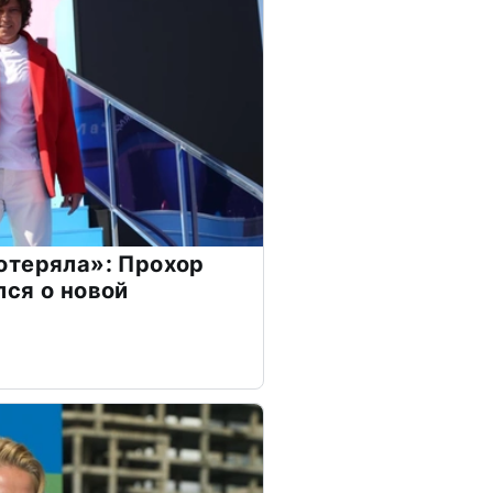
отеряла»: Прохор
ся о новой