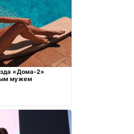
везда «Дома-2»
дым мужем