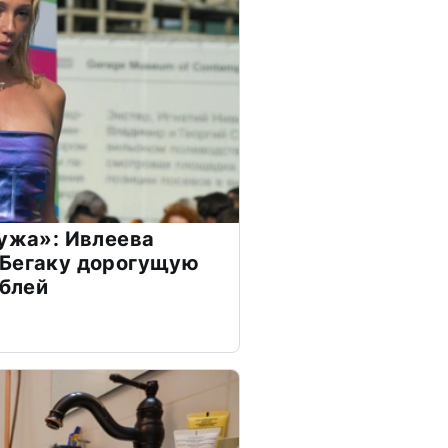
мужа»: Ивлеева
 Бегаку дорогущую
ублей