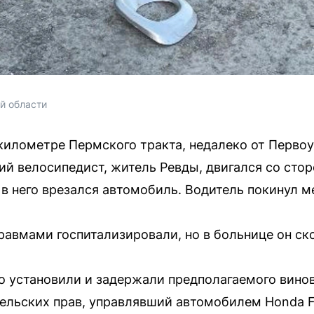
й области
километре Пермского тракта, недалеко от Перво
ий велосипедист, житель Ревды, двигался со стор
 в него врезался автомобиль. Водитель покинул 
авмами госпитализировали, но в больнице он ск
 установили и задержали предполагаемого винов
ельских прав, управлявший автомобилем Honda F