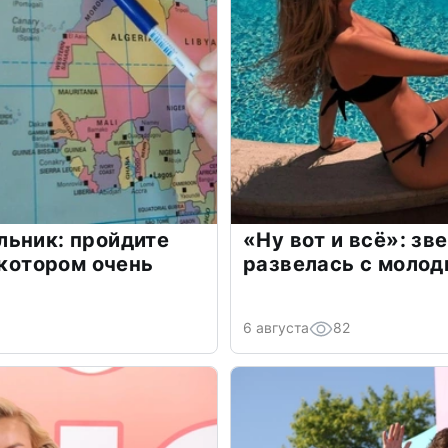
льник: пройдите
«Ну вот и всё»: з
 котором очень
развелась с моло
6 августа
82