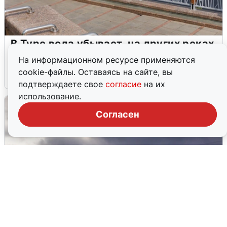
В Туре вода убывает, на других реках
области прибывает
На информационном ресурсе применяются
cookie-файлы. Оставаясь на сайте, вы
4 августа
0
подтверждаете свое
согласие
на их
использование.
Согласен