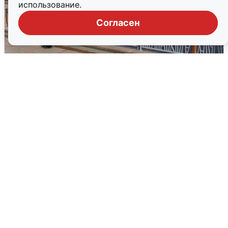
использование.
Согласен
В Туре вода убывает, на других реках
области прибывает
4 августа
0