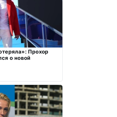
отеряла»: Прохор
ся о новой