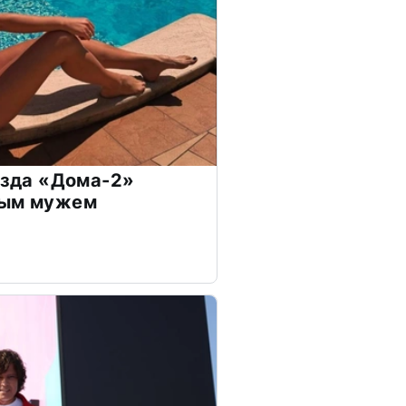
везда «Дома-2»
дым мужем