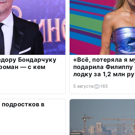
едору Бондарчуку
«Всё, потеряла я 
роман — с кем
подарила Филиппу
лодку за 1,2 млн р
5 августа
165
 подростков в