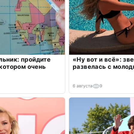
льник: пройдите
«Ну вот и всё»: з
 котором очень
развелась с моло
6 августа
9