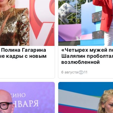
 Полина Гагарина
«Четырех мужей п
ые кадры с новым
Шаляпин проболтал
возлюбленной
6 августа
11