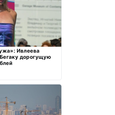
мужа»: Ивлеева
 Бегаку дорогущую
ублей