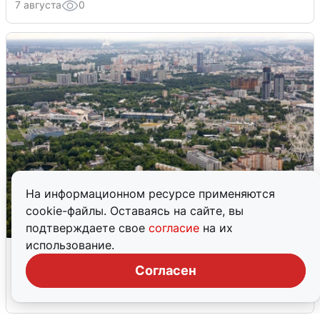
7 августа
0
На информационном ресурсе применяются
cookie-файлы. Оставаясь на сайте, вы
подтверждаете свое
согласие
на их
использование.
Москвичи услышали грохот, похожий
на взрыв
Согласен
7 августа
0