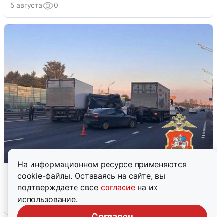
5 августа
0
На информационном ресурсе применяются
Пять машин столкнулись на
cookie-файлы. Оставаясь на сайте, вы
Дмитровском шоссе в Подмосковье
подтверждаете свое
согласие
на их
использование.
4 августа
0
Согласен