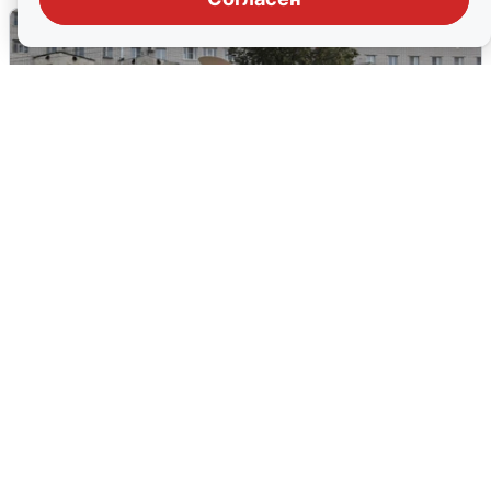
Грохот в небе разбудил жителей
Кстова
4 августа
0