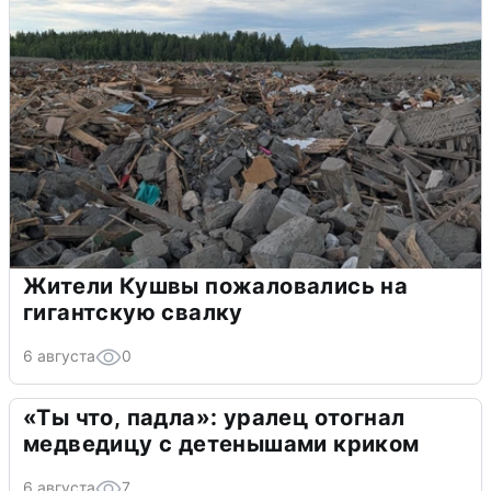
Жители Кушвы пожаловались на
гигантскую свалку
6 августа
0
«Ты что, падла»: уралец отогнал
медведицу с детенышами криком
6 августа
7