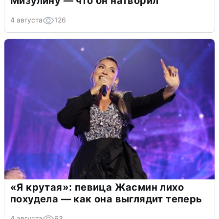
Мизулину — что он натворил
4 августа
126
«Я крутая»: певица Жасмин лихо
похудела — как она выглядит теперь
4 августа
63