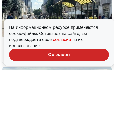
На информационном ресурсе применяются
cookie-файлы. Оставаясь на сайте, вы
подтверждаете свое
согласие
на их
У соседей пожар и сбои: что было при
использование.
режиме БПЛА в Прикамье
Согласен
5 августа
0