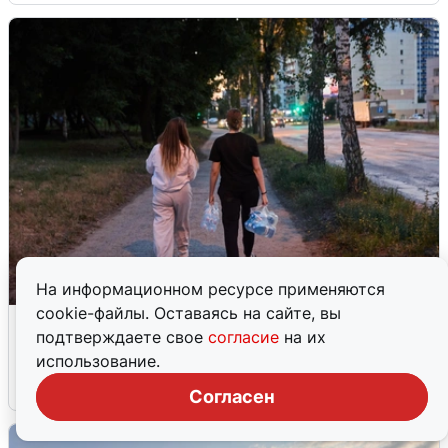
На информационном ресурсе применяются
cookie-файлы. Оставаясь на сайте, вы
Опубликована карта отключений
подтверждаете свое
согласие
на их
воды в Воронеже
использование.
6 августа
0
Согласен