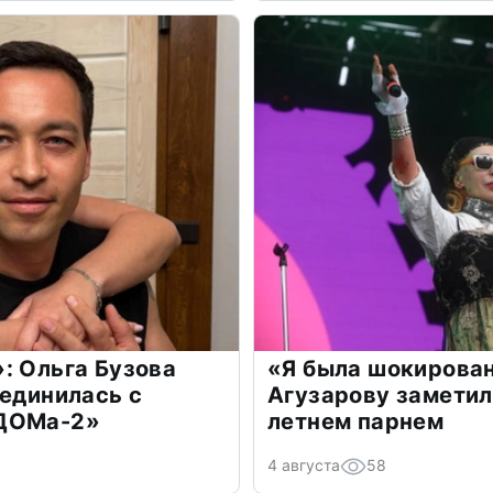
: Ольга Бузова
«Я была шокирова
оединилась с
Агузарову заметил
«ДОМа-2»
летнем парнем
4 августа
58