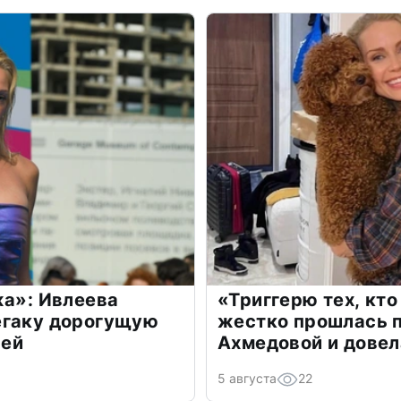
жа»: Ивлеева
«Триггерю тех, кто
егаку дорогущую
жестко прошлась п
лей
Ахмедовой и довел
5 августа
22