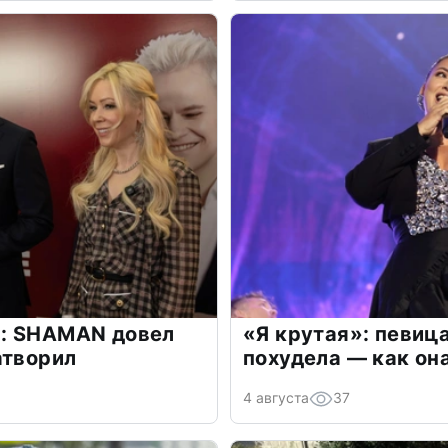
: SHAMAN довел
«Я крутая»: певиц
атворил
похудела — как он
4 августа
37