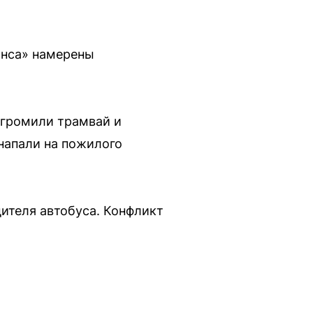
анса» намерены
згромили трамвай и
напали на пожилого
дителя автобуса. Конфликт