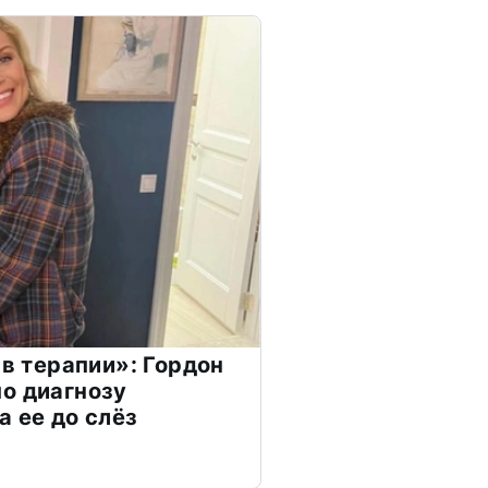
 в терапии»: Гордон
о диагнозу
а ее до слёз