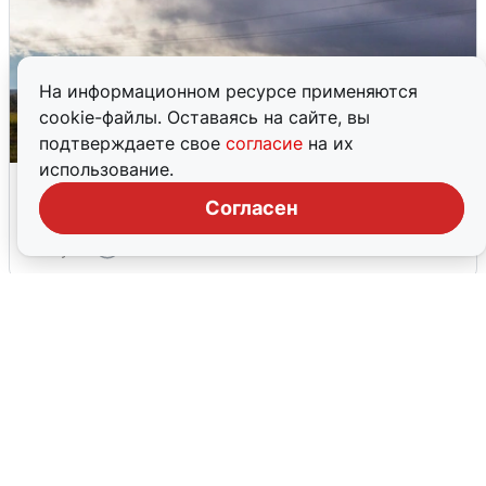
На информационном ресурсе применяются
cookie-файлы. Оставаясь на сайте, вы
подтверждаете свое
согласие
на их
использование.
Над ХМАО впервые сбили
беспилотники
Согласен
3 августа
0