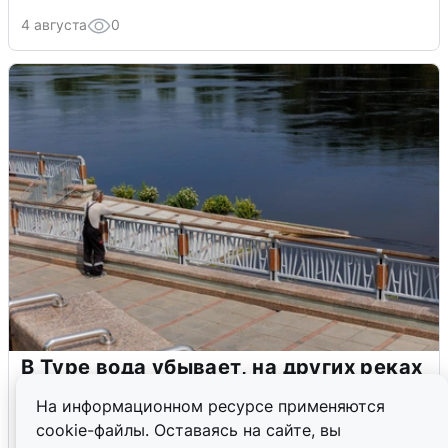
4 августа
0
В Туре вода убывает, на других реках
области прибывает
На информационном ресурсе применяются
cookie-файлы. Оставаясь на сайте, вы
4 августа
0