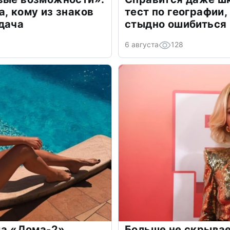
а, кому из знаков
тест по географии,
дача
стыдно ошибиться
6 августа
128
зда «Дома-2»
Больше не скрывае