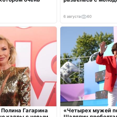
6 августа
60
 Полина Гагарина
«Четырех мужей п
ые кадры с новым
Шаляпин проболтал