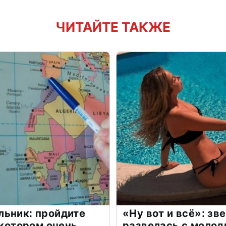
ЧИТАЙТЕ ТАКЖЕ
льник: пройдите
«Ну вот и всё»: з
 котором очень
развелась с моло