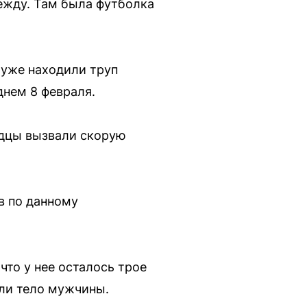
ежду. Там была футболка
 уже находили труп
днем 8 февраля.
идцы вызвали скорую
в по данному
что у нее осталось трое
или тело мужчины.