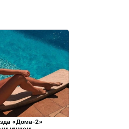
везда «Дома-2»
дым мужем