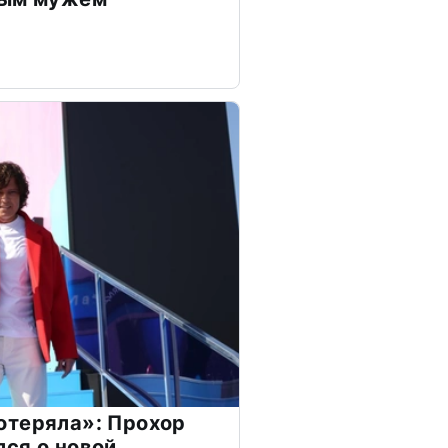
отеряла»: Прохор
ся о новой