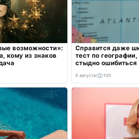
овые возможности»:
Справится даже шк
а, кому из знаков
тест по географии,
дача
стыдно ошибиться
6 августа
100