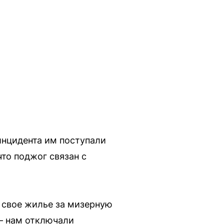
инцидента им поступали
то поджог связан с
ь свое жилье за мизерную
 — нам отключали