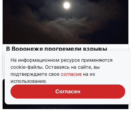
В Воронеже прогремели взрывы
после сигнала тревоги
На информационном ресурсе применяются
cookie-файлы. Оставаясь на сайте, вы
5 августа
0
подтверждаете свое
согласие
на их
использование.
Согласен