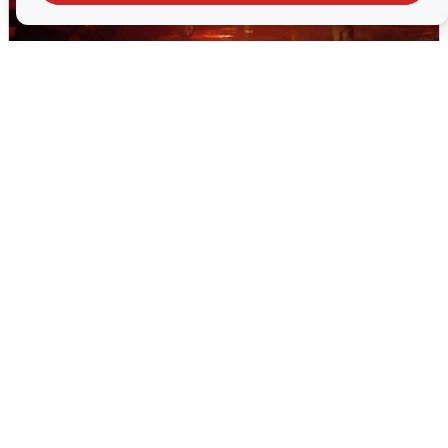
В Омске после грозы вспыхнули
дома: видео последствий
2 августа
0
Очевидцы сообщили о черном дыме в
Новосемейкино
2 августа
0