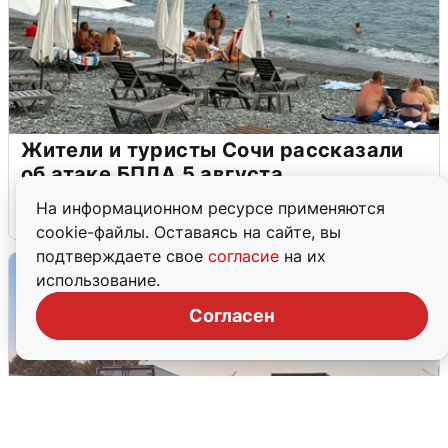
Жители и туристы Сочи рассказали
об атаке БПЛА 5 августа
На информационном ресурсе применяются
5 августа
0
cookie-файлы. Оставаясь на сайте, вы
подтверждаете свое
согласие
на их
использование.
Согласен