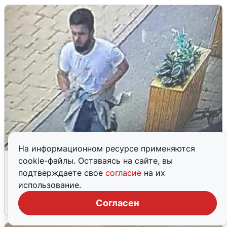
На информационном ресурсе применяются
В Екатеринбурге арестовали
cookie-файлы. Оставаясь на сайте, вы
подозреваемого в вымогательстве
подтверждаете свое
согласие
на их
квартиры
использование.
Согласен
7 августа
0