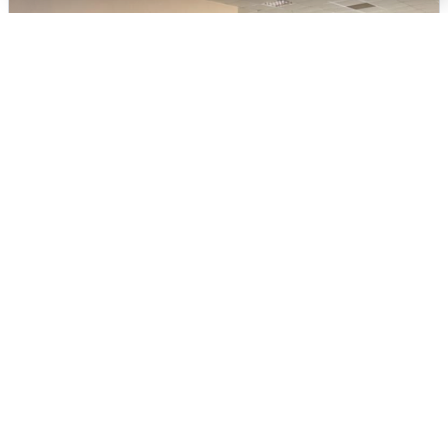
Умер полковник милиции Феликс
Васильев
7 августа
2