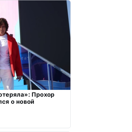
отеряла»: Прохор
ся о новой