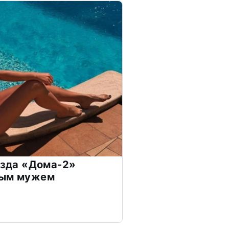
везда «Дома-2»
дым мужем