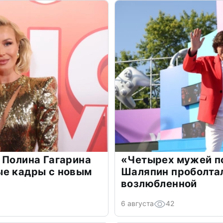
 Полина Гагарина
«Четырех мужей п
ые кадры с новым
Шаляпин проболтал
возлюбленной
6 августа
42