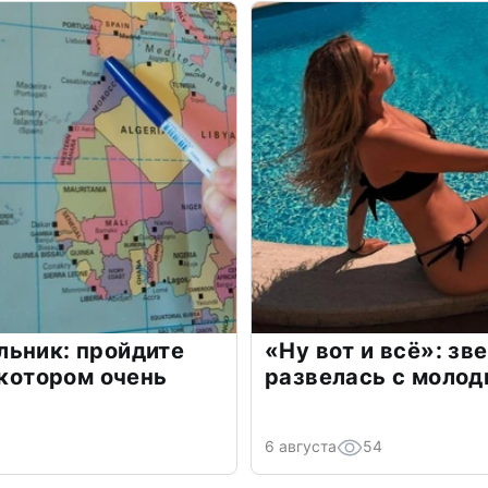
льник: пройдите
«Ну вот и всё»: з
 котором очень
развелась с моло
6 августа
54