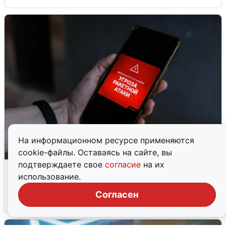
На информационном ресурсе применяются
cookie-файлы. Оставаясь на сайте, вы
подтверждаете свое
согласие
на их
В Пермском крае утром объявили
использование.
ракетную опасность
Согласен
8 августа
0