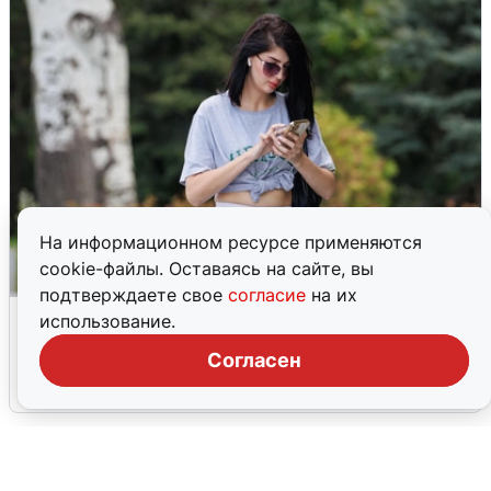
На информационном ресурсе применяются
cookie-файлы. Оставаясь на сайте, вы
подтверждаете свое
согласие
на их
Волгоградцы остались без
использование.
мобильного интернета
Согласен
6 августа
0