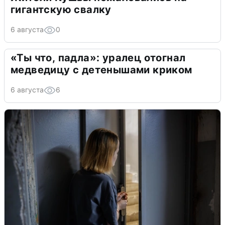
гигантскую свалку
6 августа
0
«Ты что, падла»: уралец отогнал
медведицу с детенышами криком
6 августа
6