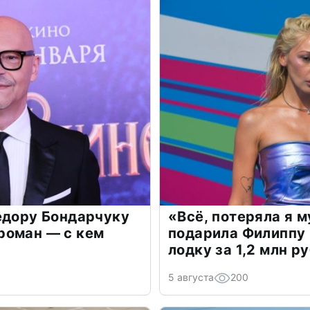
едору Бондарчуку
«Всё, потеряла я 
роман — с кем
подарила Филиппу
лодку за 1,2 млн р
5 августа
200