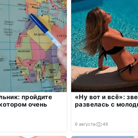
льник: пройдите
«Ну вот и всё»: з
 котором очень
развелась с моло
6 августа
49