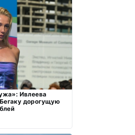
мужа»: Ивлеева
 Бегаку дорогущую
ублей