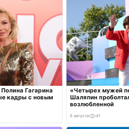
 Полина Гагарина
«Четырех мужей п
ые кадры с новым
Шаляпин проболтал
возлюбленной
6 августа
41