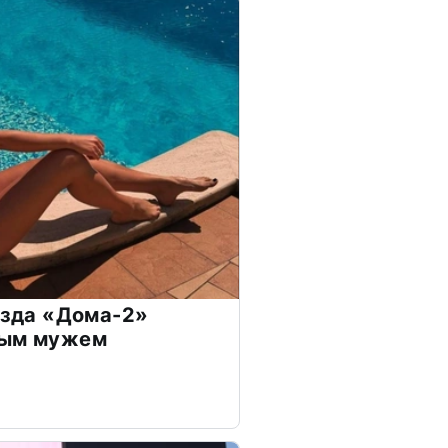
везда «Дома-2»
дым мужем