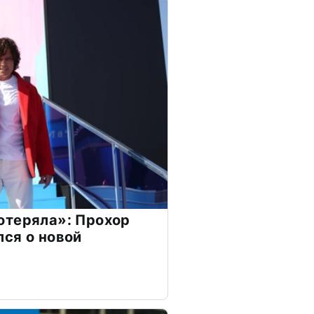
отеряла»: Прохор
ся о новой