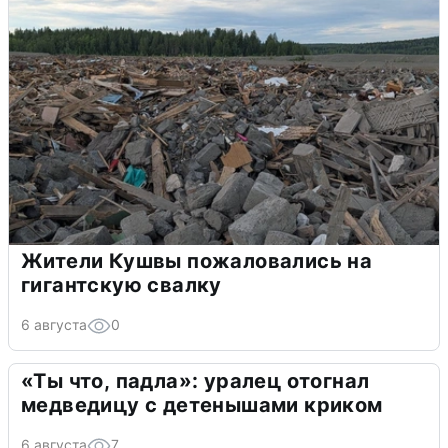
Жители Кушвы пожаловались на
гигантскую свалку
6 августа
0
«Ты что, падла»: уралец отогнал
медведицу с детенышами криком
6 августа
7