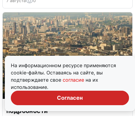
7 августа
0
На информационном ресурсе применяются
cookie-файлы. Оставаясь на сайте, вы
подтверждаете свое
согласие
на их
использование.
Согласен
Москвичи услышали грохот в небе:
подробности
7 августа
0