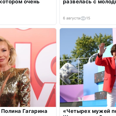
 котором очень
развелась с моло
6 августа
15
 Полина Гагарина
«Четырех мужей п