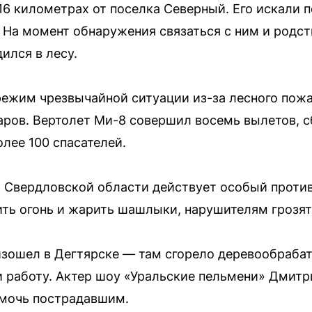
16 километрах от поселка Северный. Его искали 
. На момент обнаружения связаться с ним и родст
ился в лесу.
режим чрезвычайной ситуации из-за лесного пож
таров. Вертолет Ми-8 совершил восемь вылетов, с
лее 100 спасателей.
и Свердловской области действует особый проти
ть огонь и жарить шашлыки, нарушителям грозя
изошел в Дегтярске — там сгорело деревообраба
и работу. Актер шоу «Уральские пельмени» Дмит
омочь пострадавшим.