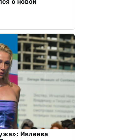
ся о новой
мужа»: Ивлеева