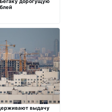
 Бегаку дорогущую
ублей
сдерживают выдачу