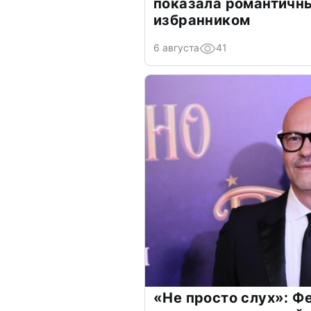
показала романтичн
избранником
6 августа
41
«Не просто слух»: Ф